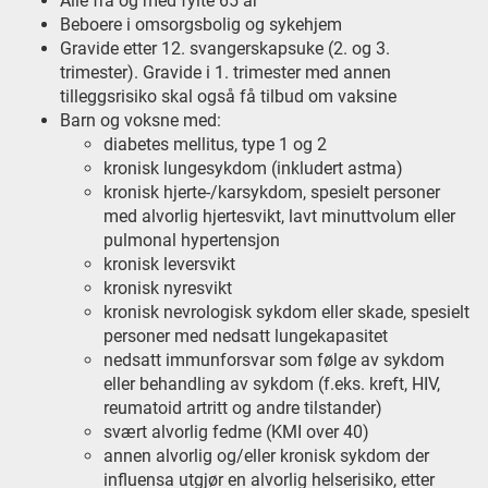
Alle fra og med fylte 65 år
Beboere i omsorgsbolig og sykehjem
Gravide etter 12. svangerskapsuke (2. og 3.
trimester). Gravide i 1. trimester med annen
tilleggsrisiko skal også få tilbud om vaksine
Barn og voksne med:
diabetes mellitus, type 1 og 2
kronisk lungesykdom (inkludert astma)
kronisk hjerte-/karsykdom, spesielt personer
med alvorlig hjertesvikt, lavt minuttvolum eller
pulmonal hypertensjon
kronisk leversvikt
kronisk nyresvikt
kronisk nevrologisk sykdom eller skade, spesielt
personer med nedsatt lungekapasitet
nedsatt immunforsvar som følge av sykdom
eller behandling av sykdom (f.eks. kreft, HIV,
reumatoid artritt og andre tilstander)
svært alvorlig fedme (KMI over 40)
annen alvorlig og/eller kronisk sykdom der
influensa utgjør en alvorlig helserisiko, etter