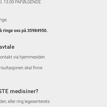
 kl. 13.00 PÅFØLGENDE
nge.
må ringe oss på 35984950.
avtale
 kontakt via hjemmesiden
nsultasjonen skal finne
.
ASTE medisiner?
n, eller ring legesenterets