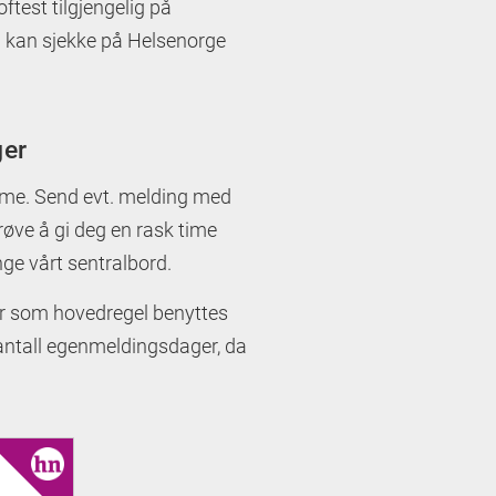
oftest tilgjengelig på
u kan sjekke på Helsenorge
ger
 time. Send evt. melding med
prøve å gi deg en rask time
nge vårt sentralbord.
er som hovedregel benyttes
antall egenmeldingsdager, da