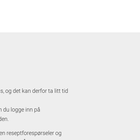
og det kan derfor ta litt tid
an du logge inn på
den.
en reseptforespørseler og