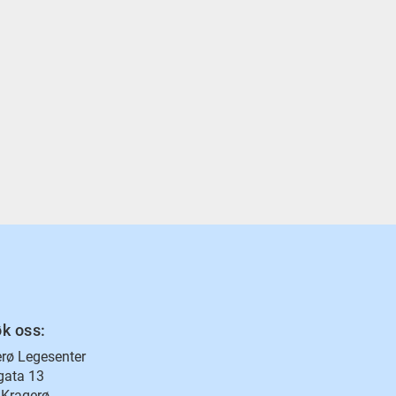
k oss:
rø Legesenter
gata 13
 Kragerø